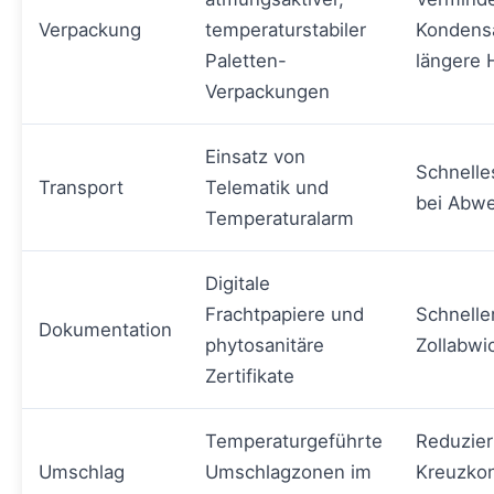
Verpackung
temperaturstabiler
Kondensa
Paletten-
längere H
Verpackungen
Einsatz von
Schnelle
Transport
Telematik und
bei Abw
Temperaturalarm
Digitale
Frachtpapiere und
Schnelle
Dokumentation
phytosanitäre
Zollabwi
Zertifikate
Temperaturgeführte
Reduzier
Umschlag
Umschlagzonen im
Kreuzkon