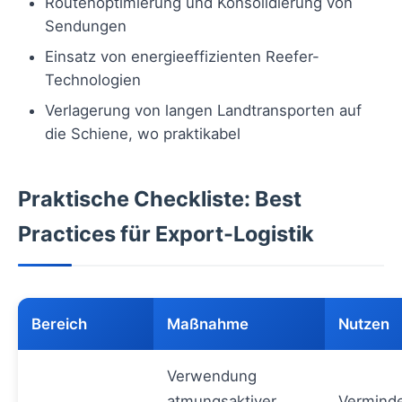
Routenoptimierung und Konsolidierung von
Sendungen
Einsatz von energieeffizienten Reefer-
Technologien
Verlagerung von langen Landtransporten auf
die Schiene, wo praktikabel
Praktische Checkliste: Best
Practices für Export-Logistik
Bereich
Maßnahme
Nutzen
Verwendung
atmungsaktiver,
Vermind