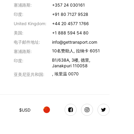
塞浦路斯:
+357 24 030161
印度:
+91 80 7127 9528
United Kingdom:
+44 20 4577 1766
美国:
+1 888 594 54 80
电子邮件地址:
info@gettransport.com
10名赞助人
,
拉纳卡
6051
塞浦路斯:
B1/638A, 3楼
,
德里
,
印度:
Janakpuri
110058
,
埃里温
0070
亚美尼亚共和国:
$
USD