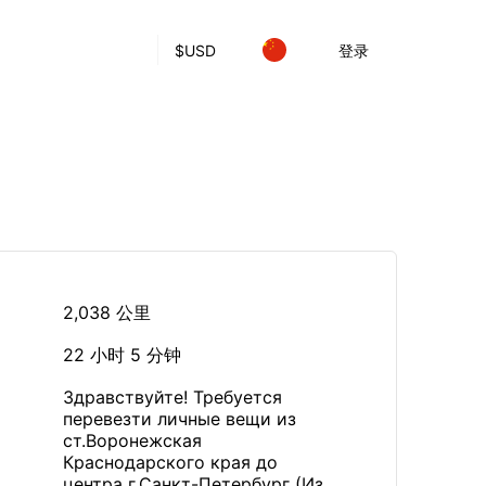
$
USD
登录
2,038 公里
22 小时 5 分钟
Здравствуйте! Требуется
перевезти личные вещи из
ст.Воронежская
Краснодарского края до
центра г.Санкт-Петербург (Из