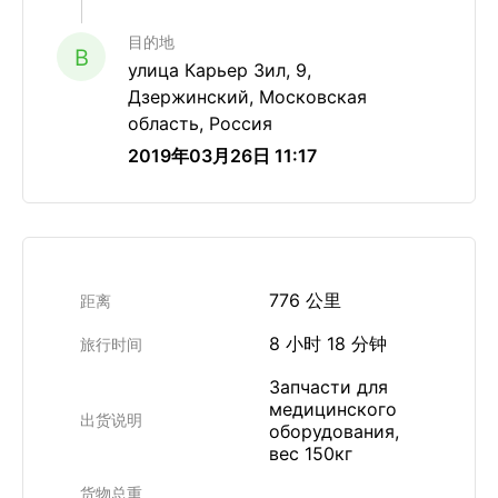
目的地
B
улица Карьер Зил, 9,
Дзержинский, Московская
область, Россия
2019年03月26日 11:17
776 公里
距离
8 小时 18 分钟
旅行时间
Запчасти для
медицинского
出货说明
оборудования,
вес 150кг
货物总重