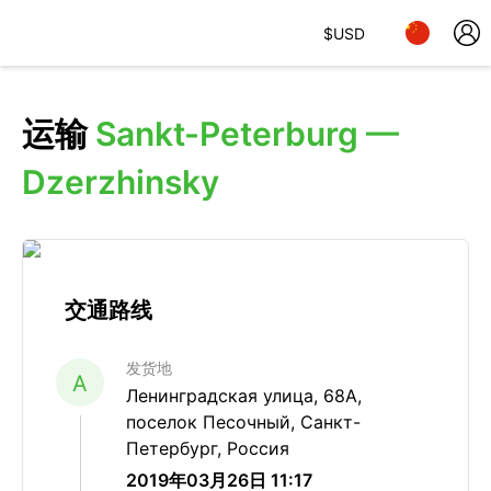
$
USD
运输
Sankt-Peterburg —
Dzerzhinsky
交通路线
发货地
A
Ленинградская улица, 68А,
поселок Песочный, Санкт-
Петербург, Россия
2019年03月26日 11:17