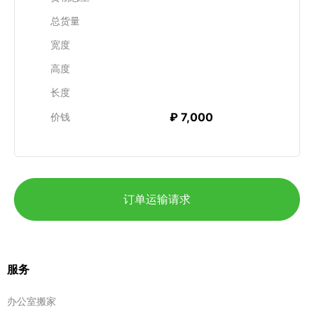
总货量
宽度
高度
长度
₽ 7,000
价钱
订单运输请求
服务
办公室搬家