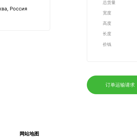
总货量
ква, Россия
宽度
高度
长度
价钱
订单运输请求
网站地图