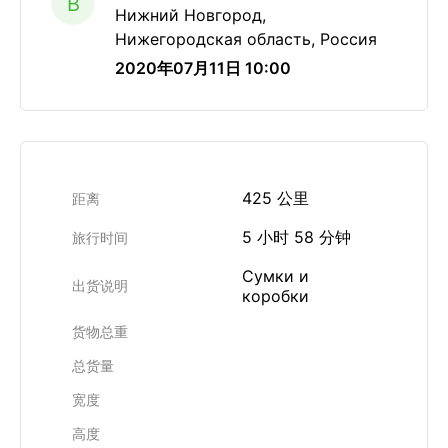
B
Нижний Новгород,
Нижегородская область, Россия
2020年07月11日 10:00
425 公里
距离
5 小时 58 分钟
旅行时间
Сумки и
出货说明
коробки
货物总重
总货量
宽度
高度