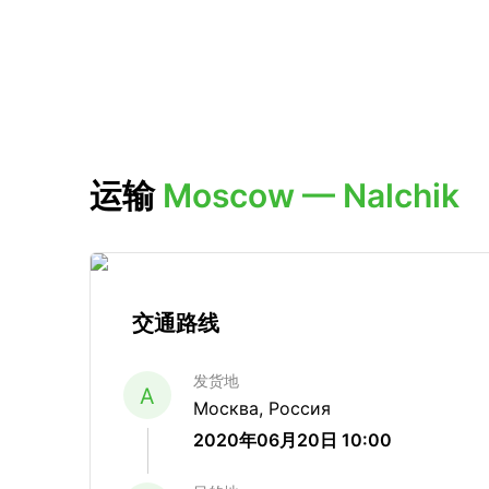
运输
Moscow — Nalchik
交通路线
发货地
A
Москва, Россия
2020年06月20日 10:00