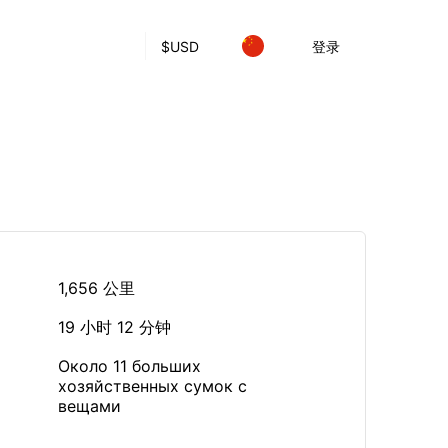
$
USD
登录
1,656 公里
19 小时 12 分钟
Около 11 больших
хозяйственных сумок с
вещами