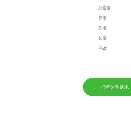
总货量
宽度
高度
长度
价钱
订单运输请求