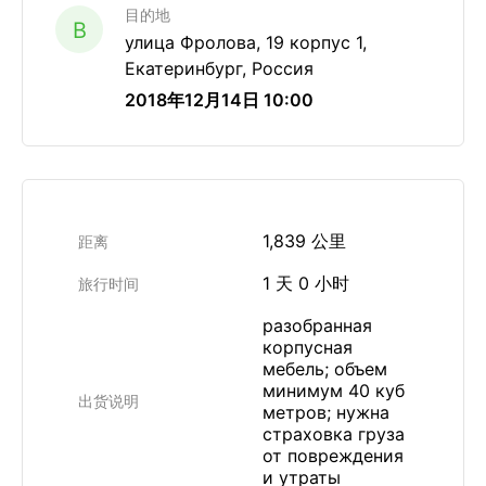
目的地
B
улица Фролова, 19 корпус 1,
Екатеринбург, Россия
2018年12月14日 10:00
1,839 公里
距离
1 天 0 小时
旅行时间
разобранная
корпусная
мебель; объем
минимум 40 куб
出货说明
метров; нужна
страховка груза
от повреждения
и утраты