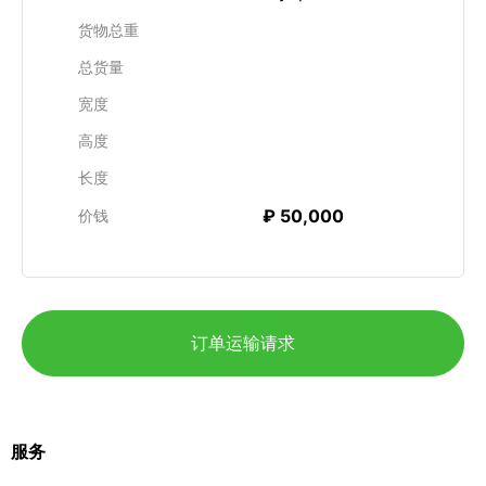
货物总重
总货量
宽度
高度
长度
₽ 50,000
价钱
订单运输请求
服务