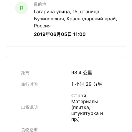
目的地
B
Гагарина улица, 15, станица
Бузиновская, Краснодарский край,
Россия
2019年06月05日 11:00
98.4 公里
距离
1 小时 29 分钟
旅行时间
Строй.
Материалы
(плитка,
出货说明
штукатурка и
пр.)
货物总重