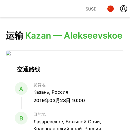
$
USD
运输
Kazan — Alekseevskoe
交通路线
发货地
A
Казань, Россия
2019年03月23日 10:00
目的地
B
Лазаревское, Большой Сочи,
Краснодарский край, Россия