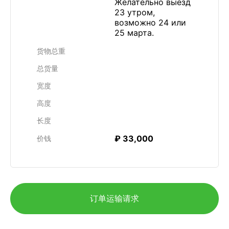
Желательно выезд
23 утром,
возможно 24 или
25 марта.
货物总重
总货量
宽度
高度
长度
₽ 33,000
价钱
订单运输请求