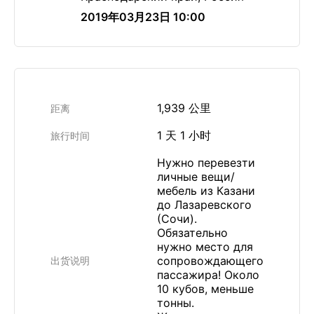
2019年03月23日 10:00
1,939 公里
距离
1 天 1 小时
旅行时间
Нужно перевезти
личные вещи/
мебель из Казани
до Лазаревского
(Сочи).
Обязательно
нужно место для
сопровождающего
出货说明
пассажира! Около
10 кубов, меньше
тонны.