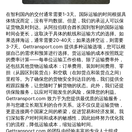
在智利国内的交付通常需要1-3天。国际运输的时间根据具
体情况而定，没有平均数据。但是，我们的承运人可以保
证货物及时到达。从阿拉伯联合酋长国到智利的国际运输
时间会更长，这取决于具体的航线和运输方式的选择。如
果选择海运，通常需要20-40天；如果选择空运，则需要
3-7天。Gettransport.com 提供多种运输选项，您可以根
据自己的需求和预算进行选择。货运运输的成本按照既定
的费率计算——每单位运输工作价格。除了运输费率外，
还包括其他货物运输成本：订单费用、装卸时间费用、零
担（从园区到装货点）和空载（在卸货点和装货点之间）
里程等。为了确保您的货物安全到达目的地，我们提供全
程跟踪服务，让您随时了解货物的状态。此外，我们还提
供保险服务，以应对可能发生的风险，保障您的利益。
Gettransport.com 致力于为您提供最优质的运输服务，
并与您建立长期互利的合作关系。这不仅仅是运输货物，
更是连接两个国家之间的桥梁，促进贸易和经济发展。我
们深知客户对时间和成本的敏感性，因此始终努力优化我
们的流程，降低运输成本，缩短运输时间。
Gettransport.com 的团队由经验丰富的专业人士组成，