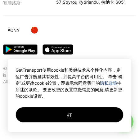
57 Spyrou Kyprianou
,
拉纳卡
6051
塞浦路斯:
¥
CNY
© Gettransport International Limited. GetTransport®
GetTransport使用cookie和类似技术来个性化内容，定
is trademark of Gettransport International Limited.
位广告并衡量其有效性，并提高平台的可用性。 单击”确
All rights reserved.
定”或更改cookie设置，即表示您同意我们的
隐私政策
中
所述的条款。 要更改您的设置或撤销您的同意,请更新您
的cookie设置.
好
AI