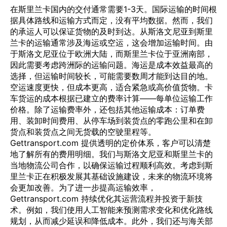
在斯里兰卡国内的交付通常需要1-3天。国际运输的时间根
据具体路线和运输方式而定，没有平均数据。然而，我们
的承运人可以保证货物的及时到达。从斯洛文尼亚到斯里
兰卡的运输通常涉及海运或空运，这会增加运输时间。由
于斯洛文尼亚位于欧洲大陆，而斯里兰卡位于亚洲南部，
因此需要考虑跨洲际的运输问题。海运是成本效益最高的
选择，但运输时间较长，可能需要数周才能到达目的地。
空运速度更快，但成本更高，适合紧急或高价值货物。卡
车货运的成本根据已建立的费率计算——每单位运输工作
价格。除了运输费率外，还包括其他运输成本：订单费
用、装卸时间费用、从停车场到装货点的零跑公里和在卸
货点和装货点之间无货载的空驶里程等。
Gettransport.com 提供透明的定价体系，客户可以清楚
地了解所有的费用明细。我们与斯洛文尼亚和斯里兰卡的
当地物流公司合作，以确保运输过程顺利高效。考虑到斯
里兰卡正在积极发展其基础设施建设，未来的物流环境将
会更加改善。为了进一步提高运输效率，
Gettransport.com 持续优化其运营流程并投资于新技
术。例如，我们使用人工智能来预测需求变化和优化路线
规划，从而减少延误和降低成本。此外，我们还与海关部