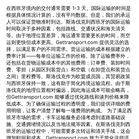
在西班牙境内的交付通常需要 1-3 天。国际运输的时间是
根据具体情况计算的，没有平均数据。但是，我们的承运
人可以保证货物准时到达。斯洛伐克到西班牙的国际运输
时间取决于多种因素，包括路线、交通状况和海关清关
等。由于地理位置差异，海运通常需要更长的时间，而空
运则更快但成本更高。Gettransport.com 提供灵活的选
择，以满足客户的不同需求。货运运输的成本根据建立的
费率计算——每单位运输工作的价格。除了运输费率外，
还包括在货物运输成本中的其他费用：订单费、装卸时间
费、零担（从园区到装货点）和空载（在卸货点和装货点
之间）里程费等。斯洛伐克作为欧盟成员国，其贸易政策
与西班牙保持一致，这有助于简化跨境运输流程。由于斯
洛伐克的地理位置相对偏远，因此海运成本可能会略高，
但Gettransport.com 能够通过优化路线和谈判价格来降
低成本。为了确保运输过程的透明度，我们提供详细的费
用明细，让客户清楚了解每一项费用的构成。 为了满足西
班牙市场的需求，卡车运输服务必须考虑到道路基础设
施、交通拥堵情况以及当地法规等因素。在斯洛伐克到西
班牙的运输过程中，可能需要多次转运和清关手续，这会
增加时间和成本。Gettransport.com 致力于简化这些流