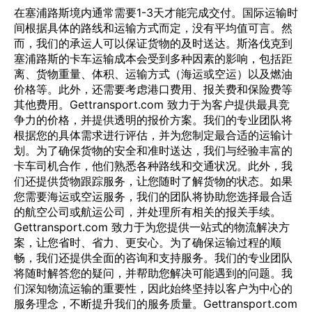
在塞浦路斯境内通常需要1-3天才能完成交付。国际运输时
间根据具体的路线和运输方式而定，没有平均值可言。然
而，我们的承运人可以保证货物的及时送达。斯洛伐克到
塞浦路斯的卡车运输成本会受到多种因素的影响，包括距
离、货物重量、体积、运输方式（海运或空运）以及燃油
价格等。此外，还需要考虑港口费用、报关费和保险费等
其他费用。Gettransport.com 致力于为客户提供最具竞
争力的价格，并提供透明的报价方案。我们的专业团队将
根据您的具体需求进行评估，并为您制定最合适的运输计
划。为了确保货物的安全和准时送达，我们与经验丰富的
卡车司机合作，他们熟悉各种路线和交通状况。此外，我
们还提供货物跟踪服务，让您随时了解货物的状态。如果
您需要海运或空运服务，我们的团队将协助您选择最合适
的航空公司或航运公司，并处理所有相关的报关手续。
Gettransport.com 致力于为您提供一站式的物流解决方
案，让您省时、省力、更安心。为了确保运输过程的顺
畅，我们还提供全面的咨询和支持服务。我们的专业团队
将随时解答您的疑问，并帮助您解决可能遇到的问题。我
们深知物流运输的重要性，因此始终坚持以客户为中心的
服务理念，不断提升我们的服务质量。Gettransport.com