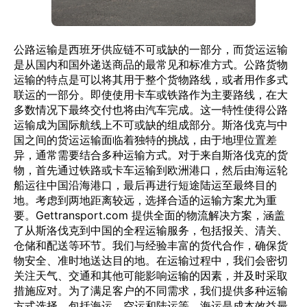
公路运输是西班牙供应链不可或缺的一部分，而货运运输
是从国内和国外递送商品的最常见和标准方式。公路货物
运输的特点是可以将其用于整个货物路线，或者用作多式
联运的一部分。即使使用卡车或铁路作为主要路线，在大
多数情况下最终交付也将由汽车完成。这一特性使得公路
运输成为国际航线上不可或缺的组成部分。斯洛伐克与中
国之间的货运运输面临着独特的挑战，由于地理位置差
异，通常需要结合多种运输方式。对于来自斯洛伐克的货
物，首先通过铁路或卡车运输到欧洲港口，然后由海运轮
船运往中国沿海港口，最后再进行短途陆运至最终目的
地。考虑到两地距离较远，选择合适的运输方案尤为重
要。Gettransport.com 提供全面的物流解决方案，涵盖
了从斯洛伐克到中国的全程运输服务，包括报关、清关、
仓储和配送等环节。我们与经验丰富的货代合作，确保货
物安全、准时地送达目的地。在运输过程中，我们会密切
关注天气、交通和其他可能影响运输的因素，并及时采取
措施应对。为了满足客户的不同需求，我们提供多种运输
方式选择，包括海运、空运和陆运等。海运是成本效益最