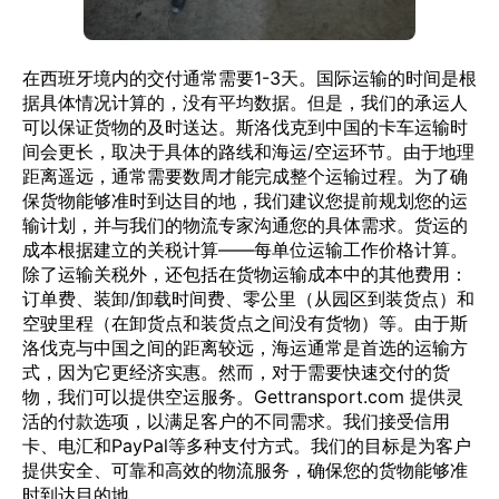
在西班牙境内的交付通常需要1-3天。国际运输的时间是根
据具体情况计算的，没有平均数据。但是，我们的承运人
可以保证货物的及时送达。斯洛伐克到中国的卡车运输时
间会更长，取决于具体的路线和海运/空运环节。由于地理
距离遥远，通常需要数周才能完成整个运输过程。为了确
保货物能够准时到达目的地，我们建议您提前规划您的运
输计划，并与我们的物流专家沟通您的具体需求。货运的
成本根据建立的关税计算——每单位运输工作价格计算。
除了运输关税外，还包括在货物运输成本中的其他费用：
订单费、装卸/卸载时间费、零公里（从园区到装货点）和
空驶里程（在卸货点和装货点之间没有货物）等。由于斯
洛伐克与中国之间的距离较远，海运通常是首选的运输方
式，因为它更经济实惠。然而，对于需要快速交付的货
物，我们可以提供空运服务。Gettransport.com 提供灵
活的付款选项，以满足客户的不同需求。我们接受信用
卡、电汇和PayPal等多种支付方式。我们的目标是为客户
提供安全、可靠和高效的物流服务，确保您的货物能够准
时到达目的地。