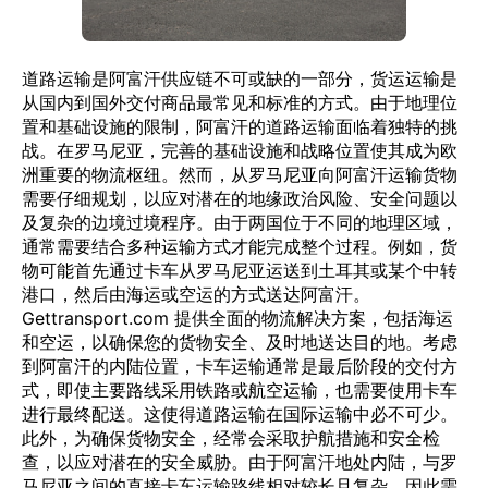
道路运输是阿富汗供应链不可或缺的一部分，货运运输是
从国内到国外交付商品最常见和标准的方式。由于地理位
置和基础设施的限制，阿富汗的道路运输面临着独特的挑
战。在罗马尼亚，完善的基础设施和战略位置使其成为欧
洲重要的物流枢纽。然而，从罗马尼亚向阿富汗运输货物
需要仔细规划，以应对潜在的地缘政治风险、安全问题以
及复杂的边境过境程序。由于两国位于不同的地理区域，
通常需要结合多种运输方式才能完成整个过程。例如，货
物可能首先通过卡车从罗马尼亚运送到土耳其或某个中转
港口，然后由海运或空运的方式送达阿富汗。
Gettransport.com 提供全面的物流解决方案，包括海运
和空运，以确保您的货物安全、及时地送达目的地。考虑
到阿富汗的内陆位置，卡车运输通常是最后阶段的交付方
式，即使主要路线采用铁路或航空运输，也需要使用卡车
进行最终配送。这使得道路运输在国际运输中必不可少。
此外，为确保货物安全，经常会采取护航措施和安全检
查，以应对潜在的安全威胁。由于阿富汗地处内陆，与罗
马尼亚之间的直接卡车运输路线相对较长且复杂，因此需