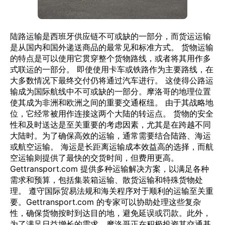
陆路运输是西班牙供应链不可或缺的一部分，而货运运输
是从国内和国外递送商品的最常见和标准方式。 货物运输
的特点是可以使用它贯穿整个货物路线，或者将其用作多
式联运的一部分。 即使使用卡车或铁路作为主要路线，在
大多数情况下最终交付仍将通过汽车进行。 这使得公路运
输成为国际航线中不可或缺的一部分。摩洛哥的地理位置
使其成为非洲和欧洲之间的重要交通枢纽。 由于其战略地
位，它经常被用作连接这两个大陆的转运点。 货物的安全
性和及时送达是至关重要的考虑因素，尤其是在跨越不同
大陆时。为了确保高效的运输，通常需要结合陆路、海运
或航空运输。 海运是长距离运输成本效益高的选择，而航
空运输则提供了最快的交货时间，但费用更高。
Gettransport.com 提供多种运输解决方案，以满足各种
需求和预算，包括集装箱运输、散货运输和特殊货物处
理。 遵守国际贸易法规和海关程序对于顺利的运输至关重
要。Gettransport.com 的专家可以协助处理这些复杂
性，确保货物按时到达目的地，避免延误或罚款。此外，
为了满足日益增长的需求，摩洛哥正在积极投资其交通基