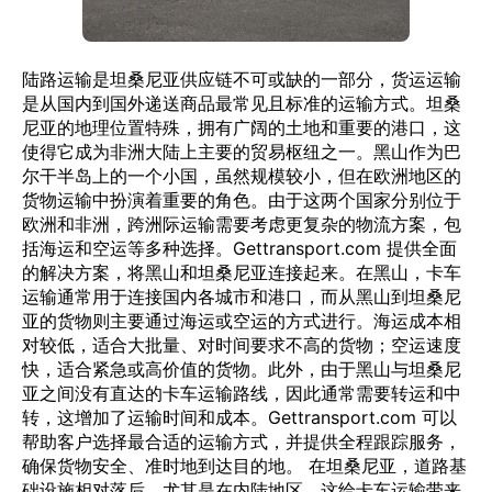
陆路运输是坦桑尼亚供应链不可或缺的一部分，货运运输
是从国内到国外递送商品最常见且标准的运输方式。坦桑
尼亚的地理位置特殊，拥有广阔的土地和重要的港口，这
使得它成为非洲大陆上主要的贸易枢纽之一。黑山作为巴
尔干半岛上的一个小国，虽然规模较小，但在欧洲地区的
货物运输中扮演着重要的角色。由于这两个国家分别位于
欧洲和非洲，跨洲际运输需要考虑更复杂的物流方案，包
括海运和空运等多种选择。Gettransport.com 提供全面
的解决方案，将黑山和坦桑尼亚连接起来。在黑山，卡车
运输通常用于连接国内各城市和港口，而从黑山到坦桑尼
亚的货物则主要通过海运或空运的方式进行。海运成本相
对较低，适合大批量、对时间要求不高的货物；空运速度
快，适合紧急或高价值的货物。此外，由于黑山与坦桑尼
亚之间没有直达的卡车运输路线，因此通常需要转运和中
转，这增加了运输时间和成本。Gettransport.com 可以
帮助客户选择最合适的运输方式，并提供全程跟踪服务，
确保货物安全、准时地到达目的地。 在坦桑尼亚，道路基
础设施相对落后，尤其是在内陆地区，这给卡车运输带来