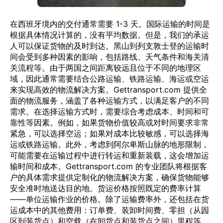
在西班牙境内的交付通常需要 1-3 天。国际运输的时间是
根据具体情况计算的，没有平均数据。但是，我们的承运
人可以保证货物的及时到达。黑山到列支敦士登的运输时
间会受到多种因素的影响，包括路线、天气条件和海关清
关流程等。由于两国之间距离较远且位于不同的地理区
域，因此通常需要结合公路运输、铁路运输、海运或空运
来实现高效的物流解决方案。Gettransport.com 提供全
面的物流服务，涵盖了各种运输方式，以满足客户的不同
需求。在选择运输方式时，需要综合考虑成本、时间和可
靠性等因素。例如，如果货物价值较高或对时间要求非常
紧急，可以选择空运；如果对成本比较敏感，可以选择海
运或铁路运输。此外，考虑到阿尔卑斯山脉的地形限制，
可能需要在运输过程中进行转运和重新装载，这会增加运
输时间和成本。Gettransport.com 的专业团队将根据客
户的具体需求提供定制化的物流解决方案，确保货物能够
安全准时地送达目的地。货运价格按照既定的费率计算
——单位运输作业的价格。除了运输费率外，还包括在货
运成本中的其他费用：订单费、装卸时间费、零担（从园
区到装货点）和空载（在卸货点和装货点之间）里程等。