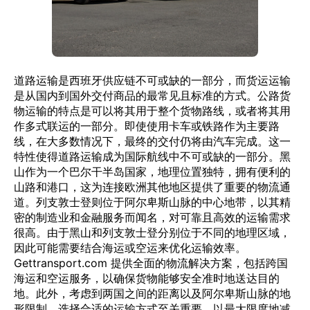
道路运输是西班牙供应链不可或缺的一部分，而货运运输
是从国内到国外交付商品的最常见且标准的方式。公路货
物运输的特点是可以将其用于整个货物路线，或者将其用
作多式联运的一部分。即使使用卡车或铁路作为主要路
线，在大多数情况下，最终的交付仍将由汽车完成。这一
特性使得道路运输成为国际航线中不可或缺的一部分。黑
山作为一个巴尔干半岛国家，地理位置独特，拥有便利的
山路和港口，这为连接欧洲其他地区提供了重要的物流通
道。列支敦士登则位于阿尔卑斯山脉的中心地带，以其精
密的制造业和金融服务而闻名，对可靠且高效的运输需求
很高。由于黑山和列支敦士登分别位于不同的地理区域，
因此可能需要结合海运或空运来优化运输效率。
Gettransport.com 提供全面的物流解决方案，包括跨国
海运和空运服务，以确保货物能够安全准时地送达目的
地。此外，考虑到两国之间的距离以及阿尔卑斯山脉的地
形限制，选择合适的运输方式至关重要，以最大限度地减