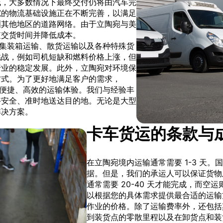
线，大多数情况下最终交付仍将由汽车完
宛的物流基础设施正在不断完善，以满足
洲其他地区的道路网络。由于立陶宛与美
短交货时间并降低成本。
案，包括集装箱运输、散货运输以及各种特殊货
挑战，例如司机短缺和燃料价格上涨，但
行业的稳定发展。此外，立陶宛对环境保
方式。为了更好地满足客户的需求，
提供更加便捷、高效的运输体验。我们与经验丰
够安全、准时地送达目的地。无论是大型
解决方案。
卡车货运的条款与
在立陶宛境内运输通常需要 1-3 天
据。但是，我们的承运人可以保证货物
通常需要 20-40 天才能完成，而空运则快得
以根据您的具体需求提供最合适的运输
作业的价格。除了运输费率外，还包括
到装货点的零散里程以及在卸货点和装