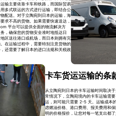
内运输主要依靠卡车和铁路，而国际贸易
采用多式联运的方式进行运输，即结合公
货物配送。对于立陶宛到日本的运输，海
间要求不高的货物。如果需要快速送达，
t.com 平台可以提供全面的物流解决方
服务，确保您的货物安全准时地抵达日
陆地区送往港口或机场，而日本则拥有完
物。在运输过程中，需要特别注意货物的
外，还需要了解日本的进口法规和关税政
卡车货运运输的条
从立陶宛到日本的卡车运输时间取决于
常情况下，立陶宛境内的卡车运输需要 1
运，则可能只需要 2-5 天。运输成
虑燃油价格、港口费用、报关费用和保险费用
明的价格报价，让您对每一笔支出都了