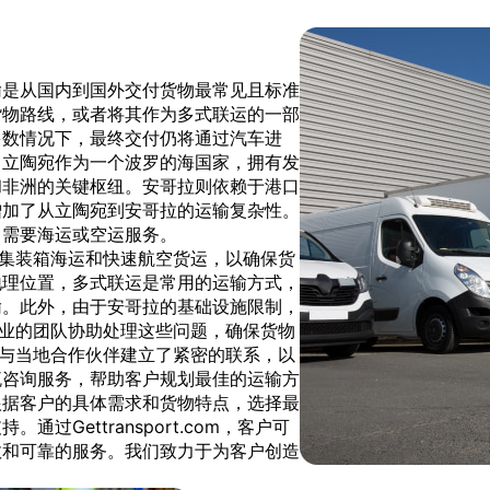
输是从国内到国外交付货物最常见且标准
货物路线，或者将其作为多式联运的一部
多数情况下，最终交付仍将通过汽车进
。立陶宛作为一个波罗的海国家，拥有发
和非洲的关键枢纽。安哥拉则依赖于港口
增加了从立陶宛到安哥拉的运输复杂性。
常需要海运或空运服务。
案，包括集装箱海运和快速航空货运，以确保货
地理位置，多式联运是常用的运输方式，
输。此外，由于安哥拉的基础设施限制，
 拥有专业的团队协助处理这些问题，确保货物
com 与当地合作伙伴建立了紧密的联系，以
流咨询服务，帮助客户规划最佳的运输方
根据客户的具体需求和货物特点，选择最
Gettransport.com，客户可
效和可靠的服务。我们致力于为客户创造