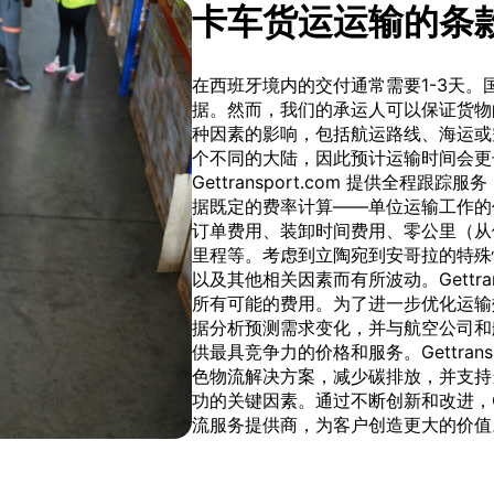
卡车货运运输的条
在西班牙境内的交付通常需要1-3天
据。然而，我们的承运人可以保证货物
种因素的影响，包括航运路线、海运或
个不同的大陆，因此预计运输时间会更
Gettransport.com 提供全
据既定的费率计算——单位运输工作的
订单费用、装卸时间费用、零公里（从
里程等。考虑到立陶宛到安哥拉的特殊
以及其他相关因素而有所波动。Gettra
所有可能的费用。为了进一步优化运输
据分析预测需求变化，并与航空公司和
供最具竞争力的价格和服务。Gettran
色物流解决方案，减少碳排放，并支持
功的关键因素。通过不断创新和改进，Get
流服务提供商，为客户创造更大的价值