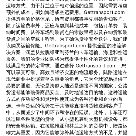
运输方式。由于芬兰位于相对偏远的位置，因此需要考虑
额外的成本，例如海运或空运费用。Gettransport.com
提供透明的价格体系，所有费用都将事先明确告知客户。
除了运输费率外，还应考虑到其他成本，包括订单费、装
卸时间费、从停车场到装货点的零散里程以及在卸货和装
货点之间的空载里程等。为了确保货物安全送达，我们建
议购买运输保险。Gettransport.com 提供全面的物流解
决方案，涵盖从拉脱维亚到芬兰的卡车运输、海运和空运
服务。我们的专业团队将为您提供个性化的建议和支持，
以满足您的特定需求。通过选择 Gettransport.com，您
可以享受可靠、高效且经济实惠的物流服务。陆路运输在
现代商业中扮演着至关重要的角色，它为全球贸易提供了
必要的通道。无论是跨越大陆还是连接不同的国家，公路
货运都能够确保商品安全、及时地送达目的地。这种运输
方式的多功能性和灵活性使其成为各种行业和企业的首
选。卡车货运的优势在于其能够直接将货物送到客户手
中，从而减少了中间环节和潜在的延误。此外，卡车还可
以适应各种类型的货物，从小型包裹到大型机械设备，都
能安全地运输。在拉脱维亚和芬兰之间的贸易中，陆路运
输尤其重要，因为它能够弥补其他运输方式的不足，并提