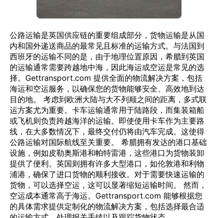
公路运输是英国供应链的重要组成部分，货物运输是从国
内和国外递送商品的最常见且标准的运输方式。与法国到
西班牙的运输不同的是，由于地理位置原因，希腊到英国
的运输通常需要跨越地中海，因此海运或空运是常见的选
择。Gettransport.com 提供全面的物流解决方案，包括
海运和空运服务，以确保您的货物能够安全、高效地到达
目的地。 考虑到欧洲大陆与大不列颠之间的距离，多式联
运方案尤为重要。卡车运输通常用于陆路段，而集装箱船
或飞机则负责跨越海洋的运输。即使使用卡车作为主要路
线，在大多数情况下，最终交付仍将由汽车完成。这使得
公路运输对国际航线至关重要。 希腊拥有发达的港口基础
设施，例如皮勒奥斯港和帕特雷港，这些港口为货物装卸
提供了便利。英国则拥有许多大型港口，如伦敦港和利物
浦港，确保了进口货物的顺利接收。对于需要快速运输的
货物，可以选择空运，这可以显著缩短运输时间。 然而，
空运成本通常高于海运。Gettransport.com 能够根据您
的具体需求提供定制化的物流解决方案，包括选择最合适
的运输方式、处理报关手续以及跟踪货物状态。