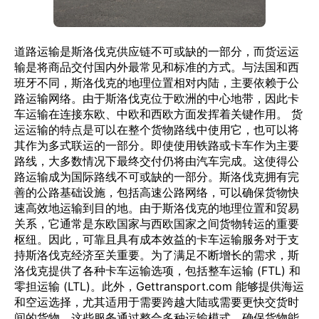
道路运输是斯洛伐克供应链不可或缺的一部分，而货运运
输是将商品交付国内外最常见和标准的方式。与法国和西
班牙不同，斯洛伐克的地理位置相对内陆，主要依赖于公
路运输网络。由于斯洛伐克位于欧洲的中心地带，因此卡
车运输在连接东欧、中欧和西欧方面发挥着关键作用。 货
运运输的特点是可以在整个货物路线中使用它，也可以将
其作为多式联运的一部分。即使使用铁路或卡车作为主要
路线，大多数情况下最终交付仍将由汽车完成。这使得公
路运输成为国际路线不可或缺的一部分。斯洛伐克拥有完
善的公路基础设施，包括高速公路网络，可以确保货物快
速高效地运输到目的地。由于斯洛伐克的地理位置和贸易
关系，它通常是东欧国家与西欧国家之间货物转运的重要
枢纽。因此，可靠且具有成本效益的卡车运输服务对于支
持斯洛伐克经济至关重要。为了满足不断增长的需求，斯
洛伐克提供了各种卡车运输选项，包括整车运输 (FTL) 和
零担运输 (LTL)。此外，Gettransport.com 能够提供海运
和空运选择，尤其适用于需要跨越大陆或需要更快交货时
间的货物。这些服务通过整合多种运输模式，确保货物能