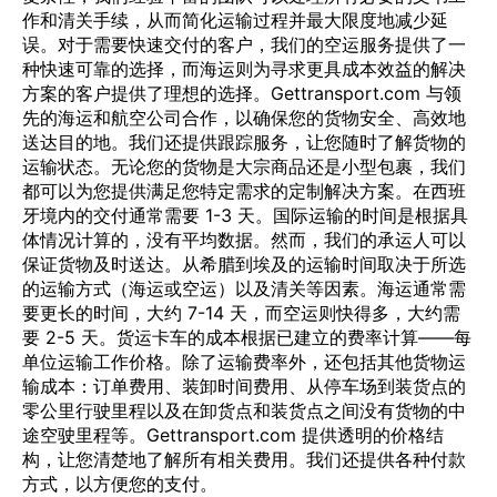
作和清关手续，从而简化运输过程并最大限度地减少延
误。对于需要快速交付的客户，我们的空运服务提供了一
种快速可靠的选择，而海运则为寻求更具成本效益的解决
方案的客户提供了理想的选择。Gettransport.com 与领
先的海运和航空公司合作，以确保您的货物安全、高效地
送达目的地。我们还提供跟踪服务，让您随时了解货物的
运输状态。无论您的货物是大宗商品还是小型包裹，我们
都可以为您提供满足您特定需求的定制解决方案。在西班
牙境内的交付通常需要 1-3 天。国际运输的时间是根据具
体情况计算的，没有平均数据。然而，我们的承运人可以
保证货物及时送达。从希腊到埃及的运输时间取决于所选
的运输方式（海运或空运）以及清关等因素。海运通常需
要更长的时间，大约 7-14 天，而空运则快得多，大约需
要 2-5 天。货运卡车的成本根据已建立的费率计算——每
单位运输工作价格。除了运输费率外，还包括其他货物运
输成本：订单费用、装卸时间费用、从停车场到装货点的
零公里行驶里程以及在卸货点和装货点之间没有货物的中
途空驶里程等。Gettransport.com 提供透明的价格结
构，让您清楚地了解所有相关费用。我们还提供各种付款
方式，以方便您的支付。