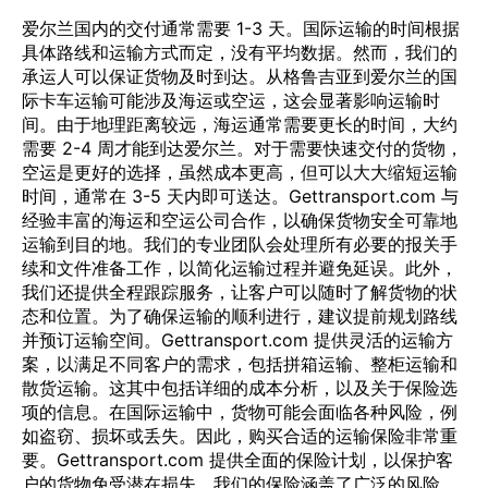
爱尔兰国内的交付通常需要 1-3 天。国际运输的时间根据
具体路线和运输方式而定，没有平均数据。然而，我们的
承运人可以保证货物及时到达。从格鲁吉亚到爱尔兰的国
际卡车运输可能涉及海运或空运，这会显著影响运输时
间。由于地理距离较远，海运通常需要更长的时间，大约
需要 2-4 周才能到达爱尔兰。对于需要快速交付的货物，
空运是更好的选择，虽然成本更高，但可以大大缩短运输
时间，通常在 3-5 天内即可送达。Gettransport.com 与
经验丰富的海运和空运公司合作，以确保货物安全可靠地
运输到目的地。我们的专业团队会处理所有必要的报关手
续和文件准备工作，以简化运输过程并避免延误。此外，
我们还提供全程跟踪服务，让客户可以随时了解货物的状
态和位置。为了确保运输的顺利进行，建议提前规划路线
并预订运输空间。Gettransport.com 提供灵活的运输方
案，以满足不同客户的需求，包括拼箱运输、整柜运输和
散货运输。这其中包括详细的成本分析，以及关于保险选
项的信息。在国际运输中，货物可能会面临各种风险，例
如盗窃、损坏或丢失。因此，购买合适的运输保险非常重
要。Gettransport.com 提供全面的保险计划，以保护客
户的货物免受潜在损失。我们的保险涵盖了广泛的风险，