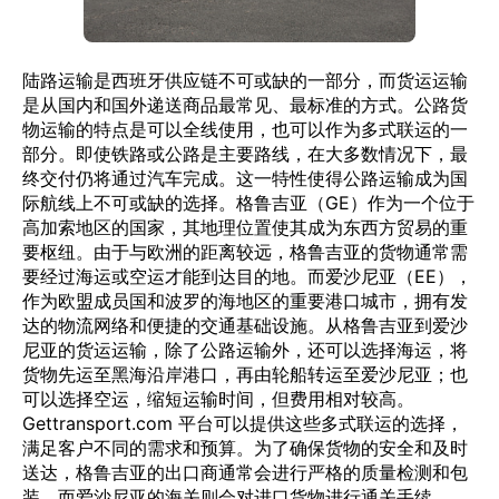
陆路运输是西班牙供应链不可或缺的一部分，而货运运输
是从国内和国外递送商品最常见、最标准的方式。公路货
物运输的特点是可以全线使用，也可以作为多式联运的一
部分。即使铁路或公路是主要路线，在大多数情况下，最
终交付仍将通过汽车完成。这一特性使得公路运输成为国
际航线上不可或缺的选择。格鲁吉亚（GE）作为一个位于
高加索地区的国家，其地理位置使其成为东西方贸易的重
要枢纽。由于与欧洲的距离较远，格鲁吉亚的货物通常需
要经过海运或空运才能到达目的地。而爱沙尼亚（EE），
作为欧盟成员国和波罗的海地区的重要港口城市，拥有发
达的物流网络和便捷的交通基础设施。从格鲁吉亚到爱沙
尼亚的货运运输，除了公路运输外，还可以选择海运，将
货物先运至黑海沿岸港口，再由轮船转运至爱沙尼亚；也
可以选择空运，缩短运输时间，但费用相对较高。
Gettransport.com 平台可以提供这些多式联运的选择，
满足客户不同的需求和预算。为了确保货物的安全和及时
送达，格鲁吉亚的出口商通常会进行严格的质量检测和包
装，而爱沙尼亚的海关则会对进口货物进行通关手续。