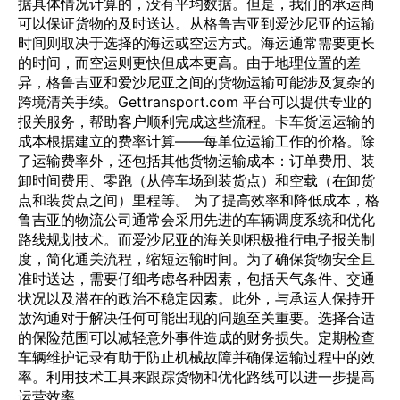
据具体情况计算的，没有平均数据。但是，我们的承运商
可以保证货物的及时送达。从格鲁吉亚到爱沙尼亚的运输
时间则取决于选择的海运或空运方式。海运通常需要更长
的时间，而空运则更快但成本更高。由于地理位置的差
异，格鲁吉亚和爱沙尼亚之间的货物运输可能涉及复杂的
跨境清关手续。Gettransport.com 平台可以提供专业的
报关服务，帮助客户顺利完成这些流程。卡车货运运输的
成本根据建立的费率计算——每单位运输工作的价格。除
了运输费率外，还包括其他货物运输成本：订单费用、装
卸时间费用、零跑（从停车场到装货点）和空载（在卸货
点和装货点之间）里程等。 为了提高效率和降低成本，格
鲁吉亚的物流公司通常会采用先进的车辆调度系统和优化
路线规划技术。而爱沙尼亚的海关则积极推行电子报关制
度，简化通关流程，缩短运输时间。为了确保货物安全且
准时送达，需要仔细考虑各种因素，包括天气条件、交通
状况以及潜在的政治不稳定因素。此外，与承运人保持开
放沟通对于解决任何可能出现的问题至关重要。选择合适
的保险范围可以减轻意外事件造成的财务损失。定期检查
车辆维护记录有助于防止机械故障并确保运输过程中的效
率。利用技术工具来跟踪货物和优化路线可以进一步提高
运营效率。