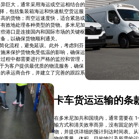
差异巨大，通常采用海运或空运相结合的
供多种选择，包括集装箱海运和快速航空货运服
不高的货物；而空运速度快，适合紧急或
够有效地处理各种类型的货物。多米尼加
这些港口是连接国内和国际市场的关键枢
准备，以确保货物顺利通关。
帮助客户简化流程，避免延误。此外，考虑到芬
措施来保护货物免受低温的影响，确保运
输过程中都需要进行严格的监控和管理，
m 致力于为客户提供最优质的物流服务，确保
富的承运商合作，并建立了完善的跟踪系
卡车货运运输的条
在多米尼加共和国境内，通常需要在 1
输方式和清关效率而异，没有固定的平
物，并提供详细的预计到达时间表。从
物的重量、体积、目的地以及所需的运