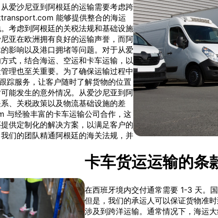
，从爱沙尼亚到阿根廷的运输需要考虑跨
nsport.com 能够提供整合的海运
地。考虑到阿根廷的关税法规和基础设施
沙尼亚在欧洲拥有良好的运输声誉，而阿
脉的影响以及港口拥堵等问题。对于从爱
的方式，结合海运、空运和卡车运输，以
险管理也至关重要。为了确保运输过程中
提供实时跟踪服务，让客户随时了解货物的位置
对可能发生的意外情况。从爱沙尼亚到阿
关系、关税政策以及物流基础设施的差
.com 与经验丰富的卡车运输公司合作，这
还提供定制化的解决方案，以满足客户的
，我们的团队精通阿根廷的海关法规，并
。
卡车货运运输的条
在西班牙境内交付通常需要 1-3 天
但是，我们的承运人可以保证货物准时
涉及到跨洋运输。通常情况下，海运大约