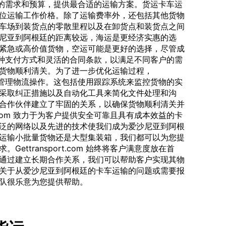
以根据客户的需求和预算，提供最合适的运输方案。货运卡车运
位运输工作价格。除了运输费率外，还包括其他货物
车场到装货点的零散里程以及在卸货点和装货点之间
尼亚到阿根廷的距离较远，海运是更经济实惠的选
紧急或高价值货物，空运可能是更好的选择，尽管成
m 提供多种支付方式和灵活的合同条款，以满足不同客户的需
货物顺利清关。为了进一步优化运输过程，
进的技术来管理物流操作。这包括使用跟踪系统来监控货物的实
采取纠正措施以及自动化工具来简化文件处理和沟
合作伙伴建立了牢固的关系，以确保货物顺利清关并
rt.com 致力于为客户提供安全可靠且具有成本效益的卡
泛的网络以及先进的技术使我们成为爱沙尼亚到阿根
运输小批量货物还是大型集装箱，我们都可以为您提
ettransport.com 始终将客户满意度放在首
通过建立长期合作关系，我们可以帮助客户实现其物
关于从爱沙尼亚到阿根廷的卡车运输的问题或需要报
队很乐意为您提供帮助。