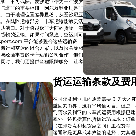
航线上不可或缺。爱沙尼亚作为一个波罗
洲与北非的重要枢纽。阿尔及利亚则是非
长。由于地理位置差异显著，从爱沙尼亚
式。在陆路运输部分，卡车运输能够灵活
到达港口。对于跨越欧非大陆的货物，海
箱货物的运输。如果时间紧迫，空运则可
port.com 平台能够整合这些运输资
、海运和空运的组合方案，以及报关等相
们与经验丰富的卡车运输公司合作，他们
。同时，我们还提供全程跟踪服务，让客
货运运输条款及费
在阿尔及利亚境内通常需要 3-7 天
重因素而异，没有平均值可言。但是，
到阿尔及利亚的卡车货运费用根据已建
率外，还包括其他货物运输成本：订单
（在卸货点和装货点之间）里程费等。
运通常是更具成本效益的选择，尤其适合大批