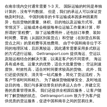
在南非境内交付通常需要 1-3 天。 国际运输的时间是单独
计算的，没有平均数据。 但是，我们的承运人可以保证货
物及时到达。 中国到南非的卡车运输成本因多种因素而
异，包括货物的重量、体积、目的地以及运输方式等。 通
常情况下，运输成本会根据每单位运输工作量来计算，即
所谓的“里程费”。 除了运输费用外，还包括订单费、装卸
时间费、零跑（从园区到装货点）和空驶（在卸货点和装
货点之间）的里程费等其他费用。 由于中国和南非位于不
同的地理区域，且距离较远，因此通常需要采用多式联运
的方式进行运输。 Gettransport.com 提供海运、空运以
及陆运相结合的解决方案，以满足客户的不同需求。 海运
具有成本低、运量大的优势，适合大批量货物； 空运则速
度快、时效性高，适合对时间要求较高的货物。 此外，我
们还提供报关、清关等一站式服务，简化了货运流程，为
客户节省时间和精力。 为了确保货物能够安全、及时地送
达目的地，我们与多家信誉良好的承运人合作，并建立完
善的质量管理体系。 我们还提供全程跟踪服务，让客户随
时了解货物的状态。 Gettransport.com 致力于为客户提
供优质的货运服务，促进中国和南非之间的贸易往来。