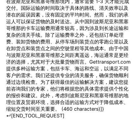
在波斯尼亚和黑塞哥维那境内，通常需要 1-3 天才能完成
交付。国际运输的时间取决于具体的路线、清关效率以及
潜在的延误因素，没有固定的平均时间。然而，我们的承
运人可以保证货物的及时送达。从中国到波斯尼亚和黑塞
哥维那的卡车运输费用通常较高，因为涉及到长途运输和
复杂的清关手续。除了运输费率之外，还包括订单处理
费、装卸货物的费用、从停车场到装货点的零跑公里以及
在卸货点和装货点之间的空驶里程等其他成本。由于中国
与波斯尼亚和黑塞哥维那之间距离遥远，海运通常是更经
济的选择，尤其对于大批量货物而言。Gettransport.com
提供多种运输方案，包括卡车、海运和空运，以满足不同
客户的需求。我们还提供专业的清关服务，确保货物顺利
通过边境检查。为了获得最佳的运输解决方案，建议您提
前咨询我们的专家，他们将根据您的具体需求提供个性化
的报价和建议。此外，考虑到波斯尼亚和黑塞哥维那的地
理位置及贸易环境，选择合适的运输方式对于降低成本、
缩短交货时间至关重要。 (460 characters)]}
↵[END_TOOL_REQUEST]