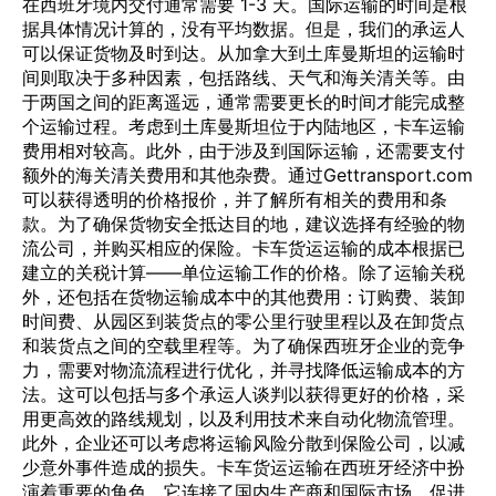
在西班牙境内交付通常需要 1-3 天。国际运输的时间是根
据具体情况计算的，没有平均数据。但是，我们的承运人
可以保证货物及时到达。从加拿大到土库曼斯坦的运输时
间则取决于多种因素，包括路线、天气和海关清关等。由
于两国之间的距离遥远，通常需要更长的时间才能完成整
个运输过程。考虑到土库曼斯坦位于内陆地区，卡车运输
费用相对较高。此外，由于涉及到国际运输，还需要支付
额外的海关清关费用和其他杂费。通过Gettransport.com
可以获得透明的价格报价，并了解所有相关的费用和条
款。为了确保货物安全抵达目的地，建议选择有经验的物
流公司，并购买相应的保险。卡车货运运输的成本根据已
建立的关税计算——单位运输工作的价格。除了运输关税
外，还包括在货物运输成本中的其他费用：订购费、装卸
时间费、从园区到装货点的零公里行驶里程以及在卸货点
和装货点之间的空载里程等。为了确保西班牙企业的竞争
力，需要对物流流程进行优化，并寻找降低运输成本的方
法。这可以包括与多个承运人谈判以获得更好的价格，采
用更高效的路线规划，以及利用技术来自动化物流管理。
此外，企业还可以考虑将运输风险分散到保险公司，以减
少意外事件造成的损失。卡车货运运输在西班牙经济中扮
演着重要的角色，它连接了国内生产商和国际市场，促进