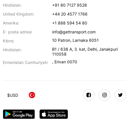
Hindistan:
+91 80 7127 9528
United Kingdom:
+44 20 4577 1766
Amerika:
+1 888 594 54 80
E- posta adresi:
info@gettransport.com
10 Patron
,
Larnaka
6051
Kıbrıs:
B1 / 638 A, 3. kat
,
Delhi
,
Janakpuri
Hindistan:
110058
,
Erivan
0070
Ermenistan Cumhuriyeti:
$
USD