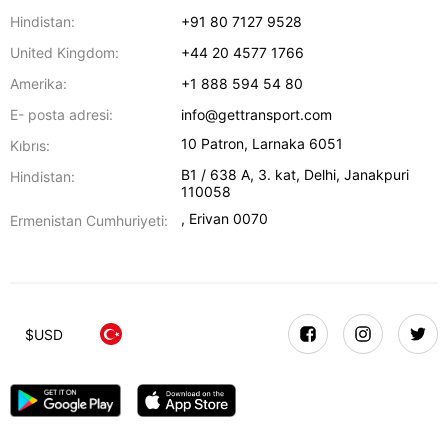
Hindistan:
+91 80 7127 9528
United Kingdom:
+44 20 4577 1766
Amerika:
+1 888 594 54 80
E- posta adresi:
info@gettransport.com
10 Patron
,
Larnaka
6051
Kıbrıs:
B1 / 638 A, 3. kat
,
Delhi
,
Janakpuri
Hindistan:
110058
,
Erivan
0070
Ermenistan Cumhuriyeti:
$
USD