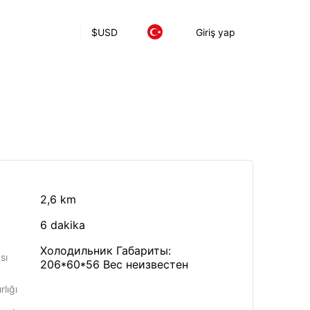
$
USD
Giriş yap
2,6 km
6 dakika
Холодильник Габариты:
sı
206*60*56 Вес неизвестен
lığı