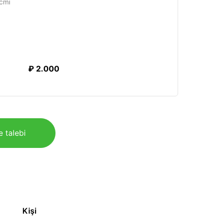
cmi
₽ 2.000
e talebi
Kişi