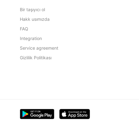
Bir taşıyıcı ol
Hakk usımızda
FAQ
Integration
Service agreement
Gizlilik Politikası