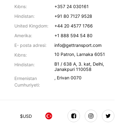
Kıbrıs:
+357 24 030161
Hindistan:
+91 80 7127 9528
United Kingdom:
+44 20 4577 1766
Amerika:
+1 888 594 54 80
E- posta adresi:
info@gettransport.com
10 Patron
,
Larnaka
6051
Kıbrıs:
B1 / 638 A, 3. kat
,
Delhi
,
Hindistan:
Janakpuri
110058
,
Erivan
0070
Ermenistan
Cumhuriyeti:
$
USD