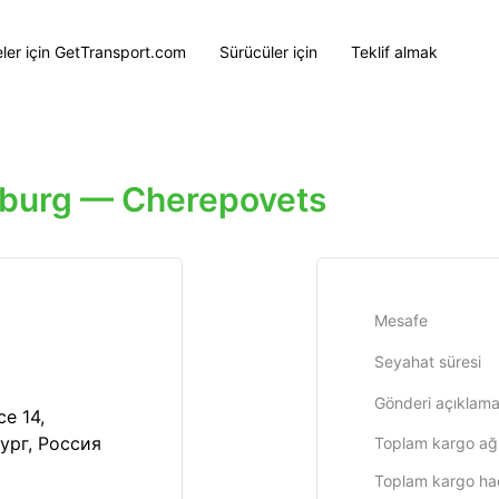
eler için GetTransport.com
Sürücüler için
Teklif almak
rburg — Cherepovets
Mesafe
Seyahat süresi
Gönderi açıklama
е 14,
ург, Россия
Toplam kargo ağır
Toplam kargo ha