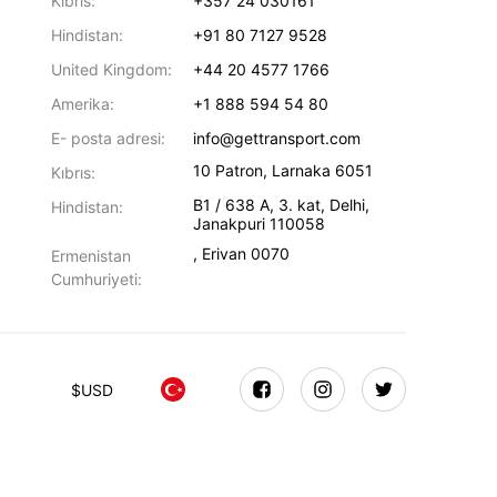
Kıbrıs:
+357 24 030161
Hindistan:
+91 80 7127 9528
United Kingdom:
+44 20 4577 1766
Amerika:
+1 888 594 54 80
E- posta adresi:
info@gettransport.com
10 Patron
,
Larnaka
6051
Kıbrıs:
B1 / 638 A, 3. kat
,
Delhi
,
Hindistan:
Janakpuri
110058
,
Erivan
0070
Ermenistan
Cumhuriyeti:
$
USD