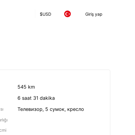
$
USD
Giriş yap
545 km
6 saat 31 dakika
Телевизор, 5 сумок, кресло
sı
lığı
cmi