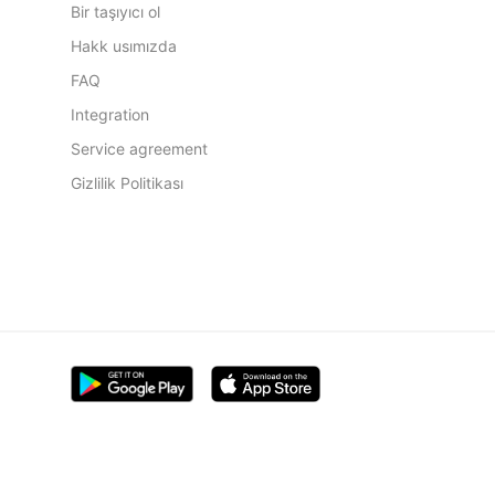
Bir taşıyıcı ol
Hakk usımızda
FAQ
Integration
Service agreement
Gizlilik Politikası