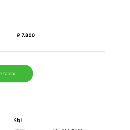
₽ 7.800
e talebi
Kişi