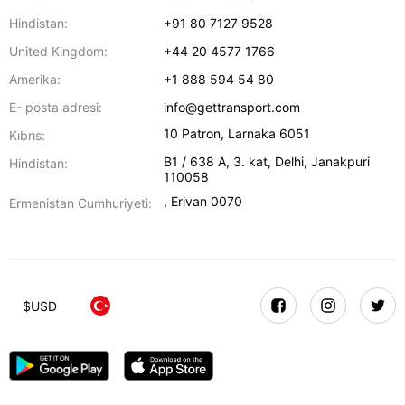
Hindistan:
+91 80 7127 9528
United Kingdom:
+44 20 4577 1766
Amerika:
+1 888 594 54 80
E- posta adresi:
info@gettransport.com
10 Patron
,
Larnaka
6051
Kıbrıs:
B1 / 638 A, 3. kat
,
Delhi
,
Janakpuri
Hindistan:
110058
,
Erivan
0070
Ermenistan Cumhuriyeti:
$
USD