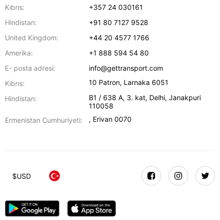
Kıbrıs:
+357 24 030161
Hindistan:
+91 80 7127 9528
United Kingdom:
+44 20 4577 1766
Amerika:
+1 888 594 54 80
E- posta adresi:
info@gettransport.com
10 Patron
,
Larnaka
6051
Kıbrıs:
B1 / 638 A, 3. kat
,
Delhi
,
Janakpuri
Hindistan:
110058
,
Erivan
0070
Ermenistan Cumhuriyeti:
$
USD