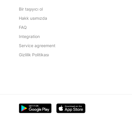
Bir taşıyıcı ol
Hakk usımızda
FAQ
Integration
Service agreement
Gizlilik Politikası