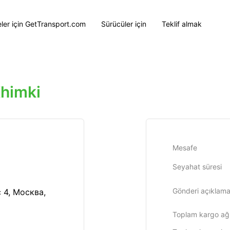
eler için GetTransport.com
Sürücüler için
Teklif almak
himki
Mesafe
Seyahat süresi
Gönderi açıklama
 4, Москва,
Toplam kargo ağır