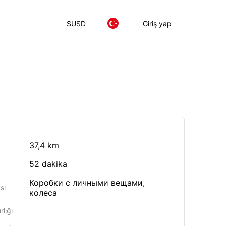
$
USD
Giriş yap
37,4 km
52 dakika
Коробки с личными вещами,
sı
колеса
lığı