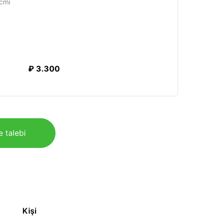
cmi
₽ 3.300
e talebi
Kişi