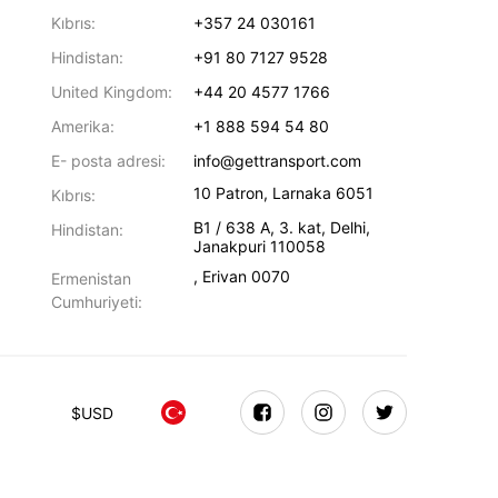
Kıbrıs:
+357 24 030161
Hindistan:
+91 80 7127 9528
United Kingdom:
+44 20 4577 1766
Amerika:
+1 888 594 54 80
E- posta adresi:
info@gettransport.com
10 Patron
,
Larnaka
6051
Kıbrıs:
B1 / 638 A, 3. kat
,
Delhi
,
Hindistan:
Janakpuri
110058
,
Erivan
0070
Ermenistan
Cumhuriyeti:
$
USD