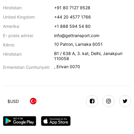
Hindistan:
+91 80 7127 9528
United Kingdom:
+44 20 4577 1766
Amerika:
+1 888 594 54 80
E- posta adresi:
info@gettransport.com
10 Patron
,
Larnaka
6051
Kıbrıs:
B1 / 638 A, 3. kat
,
Delhi
,
Janakpuri
Hindistan:
110058
,
Erivan
0070
Ermenistan Cumhuriyeti:
$
USD