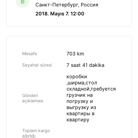
B
Санкт-Петербург, Россия
2018. Mayıs 7. 12:00
703 km
Mesafe
7 saat 41 dakika
Seyahat süresi
коробки
,ширма,стол
складной,требуется
грузчик на
Gönderi
açıklaması
погрузку и
выгрузку из
квартиры в
квартиру
Toplam kargo
ağırlığı