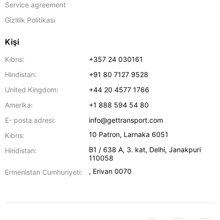
Service agreement
Gizlilik Politikası
Kişi
Kıbrıs:
+357 24 030161
Hindistan:
+91 80 7127 9528
United Kingdom:
+44 20 4577 1766
Amerika:
+1 888 594 54 80
E- posta adresi:
info@gettransport.com
10 Patron
,
Larnaka
6051
Kıbrıs:
B1 / 638 A, 3. kat
,
Delhi
,
Janakpuri
Hindistan:
110058
,
Erivan
0070
Ermenistan Cumhuriyeti: