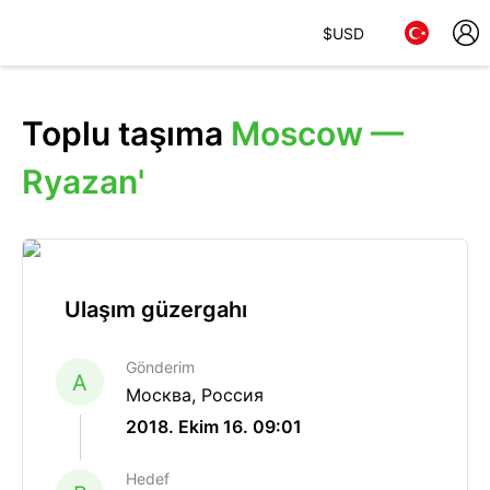
$
USD
Toplu taşıma
Moscow —
Ryazan'
Ulaşım güzergahı
Gönderim
A
Москва, Россия
2018. Ekim 16. 09:01
Hedef