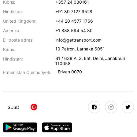
Kıbrıs:
+357 24 030161
Hindistan:
+91 80 7127 9528
United Kingdom:
+44 20 4577 1766
Amerika:
+1 888 594 54 80
E- posta adresi:
info@gettransport.com
10 Patron
,
Larnaka
6051
Kıbrıs:
B1 / 638 A, 3. kat
,
Delhi
,
Janakpuri
Hindistan:
110058
,
Erivan
0070
Ermenistan Cumhuriyeti:
$
USD