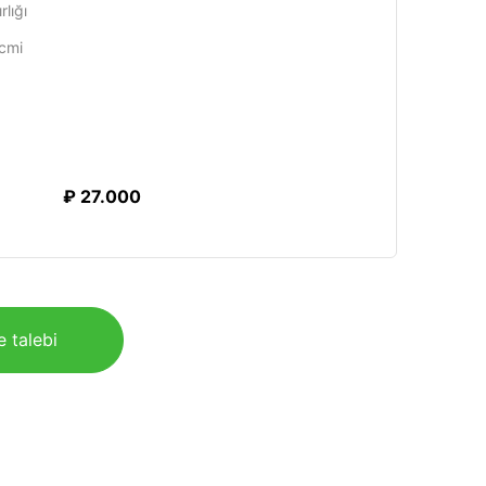
lığı
cmi
₽ 27.000
e talebi