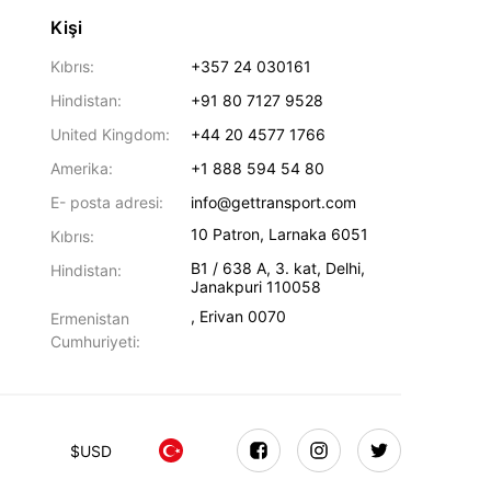
Kişi
Kıbrıs:
+357 24 030161
Hindistan:
+91 80 7127 9528
United Kingdom:
+44 20 4577 1766
Amerika:
+1 888 594 54 80
E- posta adresi:
info@gettransport.com
10 Patron
,
Larnaka
6051
Kıbrıs:
B1 / 638 A, 3. kat
,
Delhi
,
Hindistan:
Janakpuri
110058
,
Erivan
0070
Ermenistan
Cumhuriyeti:
$
USD