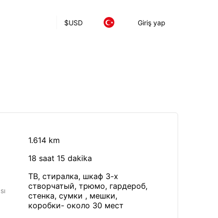
$
USD
Giriş yap
1.614 km
18 saat 15 dakika
ТВ, стиралка, шкаф 3-х
створчатый, трюмо, гардероб,
sı
стенка, сумки , мешки,
коробки- около 30 мест