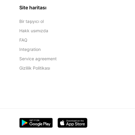
Site haritası
Bir taşıyıcı ol
Hakk usımızda
FAQ
Integration
Service agreement
Gizlilik Politikası