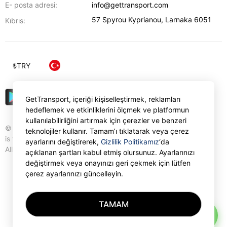
E- posta adresi:
info@gettransport.com
57 Spyrou Kyprianou
,
Larnaka
6051
Kıbrıs:
₺
TRY
GetTransport, içeriği kişiselleştirmek, reklamları
hedeflemek ve etkinliklerini ölçmek ve platformun
kullanılabilirliğini artırmak için çerezler ve benzeri
© Gettransport International Limited. GetTransport®
teknolojiler kullanır. Tamam’ı tıklatarak veya çerez
is trademark of Gettransport International Limited.
ayarlarını değiştirerek,
Gizlilik Politikamız
‘da
All rights reserved.
açıklanan şartları kabul etmiş olursunuz. Ayarlarınızı
değiştirmek veya onayınızı geri çekmek için lütfen
çerez ayarlarınızı güncelleyin.
TAMAM
AI