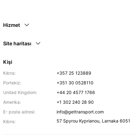
Hizmet
Site haritası
Kişi
Kıbrıs:
+357 25 123889
Portekiz:
+351 30 0528110
United Kingdom:
+44 20 4577 1766
Amerika:
+1 302 240 28 90
E- posta adresi:
info@gettransport.com
57 Spyrou Kyprianou
,
Larnaka
6051
Kıbrıs: