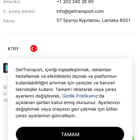
Amerika:
+1 302 240 28 90
E- posta adresi:
info@gettransport.com
57 Spyrou Kyprianou
,
Larnaka
6051
Kıbrıs:
₺
TRY
GetTransport, içeriği kişiselleştirmek, reklamları
hedeflemek ve etkinliklerini ölçmek ve platformun
kullanılabilirliğini artırmak için çerezler ve benzeri
© Gettransport International Limited. GetTransport®
teknolojiler kullanır. Tamam’ı tıklatarak veya çerez
is trademark of Gettransport International Limited.
ayarlarını değiştirerek,
Gizlilik Politikamız
‘da
All rights reserved.
açıklanan şartları kabul etmiş olursunuz. Ayarlarınızı
değiştirmek veya onayınızı geri çekmek için lütfen
çerez ayarlarınızı güncelleyin.
TAMAM