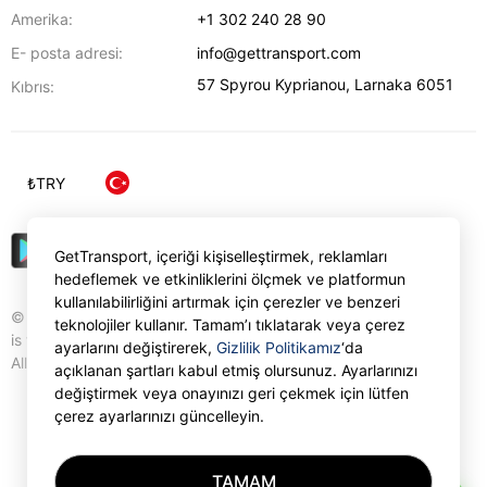
Amerika:
+1 302 240 28 90
E- posta adresi:
info@gettransport.com
57 Spyrou Kyprianou
,
Larnaka
6051
Kıbrıs:
₺
TRY
GetTransport, içeriği kişiselleştirmek, reklamları
hedeflemek ve etkinliklerini ölçmek ve platformun
kullanılabilirliğini artırmak için çerezler ve benzeri
© Gettransport International Limited. GetTransport®
teknolojiler kullanır. Tamam’ı tıklatarak veya çerez
is trademark of Gettransport International Limited.
ayarlarını değiştirerek,
Gizlilik Politikamız
‘da
All rights reserved.
açıklanan şartları kabul etmiş olursunuz. Ayarlarınızı
değiştirmek veya onayınızı geri çekmek için lütfen
çerez ayarlarınızı güncelleyin.
TAMAM