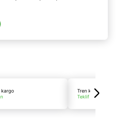
 kargo
Tren kargo
ın
Teklif alın