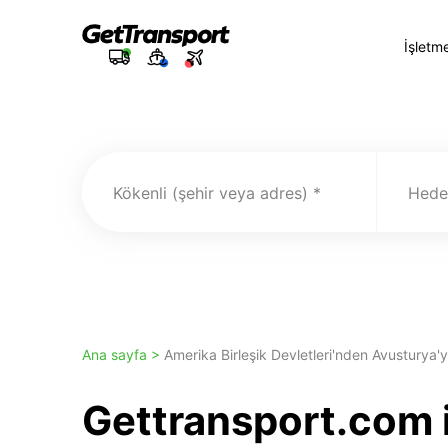
İşletm
Kökenli (şehir veya adres)
Hedef
Ana sayfa >
Amerika Birleşik Devletleri'nden Avusturya'
Gettransport.com 