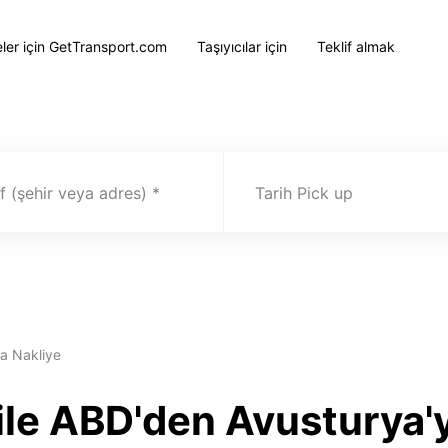
eler için GetTransport.com
Taşıyıcılar için
Teklif almak
 (şehir veya adres)
Tarih Pick up
ya Nakliye
ile ABD'den Avusturya