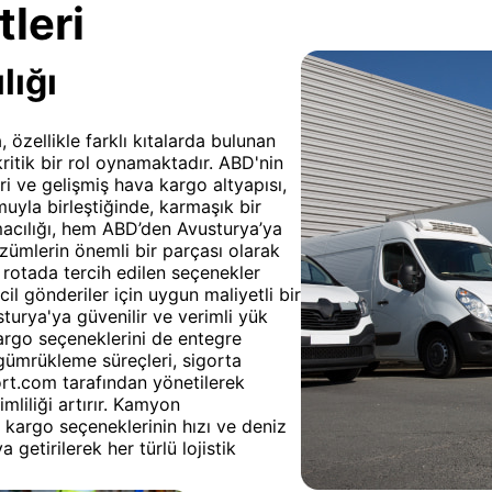
leri
lığı
özellikle farklı kıtalarda bulunan
 kritik bir rol oynamaktadır. ABD'nin
i ve gelişmiş hava kargo altyapısı,
uyla birleştiğinde, karmaşık bir
macılığı, hem ABD’den Avusturya’ya
ümlerin önemli bir parçası olarak
bu rotada tercih edilen seçenekler
il gönderiler için uygun maliyetli bir
turya'ya güvenilir ve verimli yük
argo seçeneklerini de entegre
gümrükleme süreçleri, sigorta
port.com tarafından yönetilerek
mliliği artırır. Kamyon
a kargo seçeneklerinin hızı ve deniz
 getirilerek her türlü lojistik