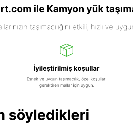
t.com ile Kamyon yük taşıma
arınızın taşımacılığını etkili, hızlı ve uygu
İyileştirilmiş koşullar
Esnek ve uygun taşımacılık, özel koşullar 
gerektiren mallar için uygun.
n söyledikleri