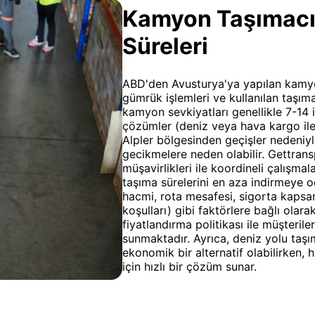
Kamyon Taşımacılı
Süreleri
ABD'den Avusturya'ya yapılan kamyon 
gümrük işlemleri ve kullanılan taşı
kamyon sevkiyatları genellikle 7-14
çözümler (deniz veya hava kargo ile 
Alpler bölgesinden geçişler nedeniyle
gecikmelere neden olabilir. Gettra
müşavirlikleri ile koordineli çalışma
taşıma sürelerini en aza indirmeye od
hacmi, rota mesafesi, sigorta kapsa
koşulları) gibi faktörlere bağlı olara
fiyatlandırma politikası ile müşteril
sunmaktadır. Ayrıca, deniz yolu taşı
ekonomik bir alternatif olabilirken, h
için hızlı bir çözüm sunar.