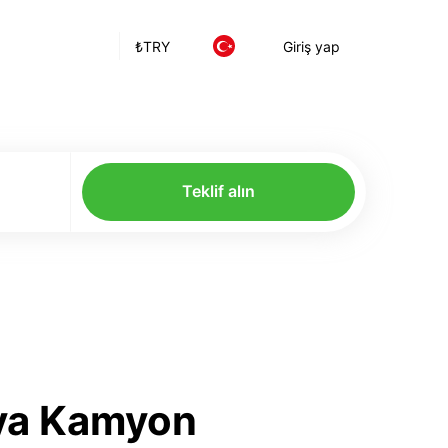
₺
TRY
Giriş yap
Teklif alın
'ya Kamyon