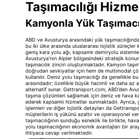
Taşımacılığı Hizmet
Kamyonla Yük Taşımacı
ABD ve Avusturya arasındaki yük taşımacılığında, 
bu iki ülke arasında uluslararası lojistik süreçler
geniş kara yolu ağı, kapsamlı demiryolu sistemler
Avusturya'nın Alpler bölgesindeki stratejik konum
taşımacılık zinciri oluşturmaktadır. Kamyon taşı
doğrudan sevkiyatlar için hem de multimodal çöz
kullanılır. Deniz yolu taşımacılığı da genellikle 
arasındadır; özellikle büyük hacimli ve daha az ac
alternatif sunar. Gettransport.com, ABD’den Avus
taşıma çözümleri sağlamak için deniz ve hava k
ederek kapsamlı hizmetler sunmaktadır. Ayrıca, 
işlemleri ve diğer lojistik detayları da Gettrans
müşterilerin iş yükünü azaltır ve operasyonel veri
taşımacılığının sunduğu esneklik ile birlikte, hav
yolu taşımacılığının ekonomik avantajları bir araya
ihtiyaca cevap verilmektedir.