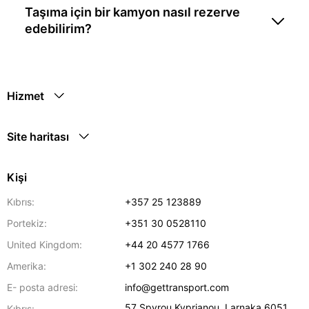
Taşıma için bir kamyon nasıl rezerve
edebilirim?
Hizmet
Site haritası
Kişi
Kıbrıs:
+357 25 123889
Portekiz:
+351 30 0528110
United Kingdom:
+44 20 4577 1766
Amerika:
+1 302 240 28 90
E- posta adresi:
info@gettransport.com
57 Spyrou Kyprianou
,
Larnaka
6051
Kıbrıs: